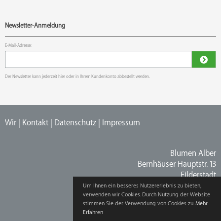
Newsletter-Anmeldung
E-Mail-Adresse:
Der Newsletter kann jederzeit hier oder in Ihrem Kundenkonto abbestellt werden.
Wir
|
Kontakt
|
Datenschutz
|
Impressum
Blumen Alber
Bernhäuser Hauptstr. 13
Filderstadt
Tel. (0711) 70 34 03
Um Ihnen ein besseres Nutzererlebnis zu bieten,
verwenden wir Cookies. Durch Nutzung der Website
info@blumen-alber.de
stimmen Sie der Verwendung von Cookies zu.
Mehr
Erfahren