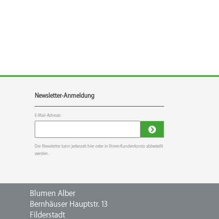
Newsletter-Anmeldung
E-Mail-Adresse:
Der Newsletter kann jederzeit hier oder in Ihrem Kundenkonto abbestellt
werden.
Blumen Alber
Bernhäuser Hauptstr. 13
Filderstadt