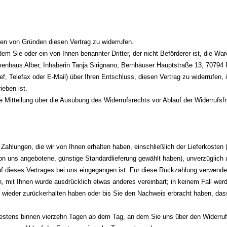
en von Gründen diesen Vertrag zu widerrufen.
dem Sie oder ein von Ihnen benannter Dritter, der nicht Beförderer ist, die 
haus Alber, Inhaberin Tanja Sirignano, Bernhäuser Hauptstraße 13, 70794 Fi
ef, Telefax oder E-Mail) über Ihren Entschluss, diesen Vertrag zu widerrufen,
ieben ist.
ie Mitteilung über die Ausübung des Widerrufsrechts vor Ablauf der Widerrufsf
 Zahlungen, die wir von Ihnen erhalten haben, einschließlich der Lieferkoste
 von uns angebotene, günstige Standardlieferung gewählt haben), unverzüglic
uf dieses Vertrages bei uns eingegangen ist. Für diese Rückzahlung verwenden
n, mit Ihnen wurde ausdrücklich etwas anderes vereinbart; in keinem Fall we
e wieder zurückerhalten haben oder bis Sie den Nachweis erbracht haben, da
testens binnen vierzehn Tagen ab dem Tag, an dem Sie uns über den Widerruf