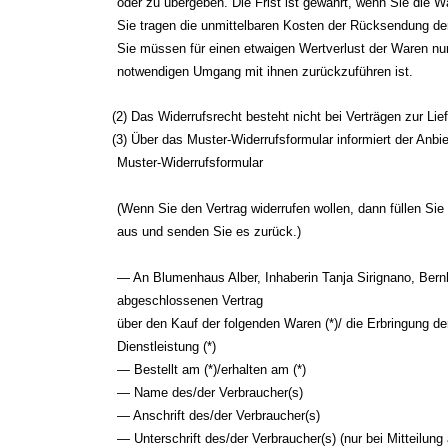
oder zu übergeben. Die Frist ist gewahrt, wenn Sie die W
Sie tragen die unmittelbaren Kosten der Rücksendung de
Sie müssen für einen etwaigen Wertverlust der Waren nu
notwendigen Umgang mit ihnen zurückzuführen ist.
(2) Das Widerrufsrecht besteht nicht bei Verträgen zur Li
(3) Über das Muster-Widerrufsformular informiert der Anbi
Muster-Widerrufsformular
(Wenn Sie den Vertrag widerrufen wollen, dann füllen Sie
aus und senden Sie es zurück.)
— An Blumenhaus Alber, Inhaberin Tanja Sirignano, Bernh
abgeschlossenen Vertrag
über den Kauf der folgenden Waren (*)/ die Erbringung de
Dienstleistung (*)
— Bestellt am (*)/erhalten am (*)
— Name des/der Verbraucher(s)
— Anschrift des/der Verbraucher(s)
— Unterschrift des/der Verbraucher(s) (nur bei Mitteilung 