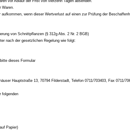
aren vor Ablauf der Frist von vierzehn Tagen absenden.
r Waren.
r aufkommen, wenn dieser Wertverlust auf einen zur Prüfung der Beschaffenh
eferung von Schnittpflanzen (§ 312g Abs. 2 Nr. 2 BGB)
eter nach der gesetzlichen Regelung wie folgt:
 bitte dieses Formular
äuser Hauptstraße 13, 70794 Filderstadt, Telefon 0711/703403, Fax 0711/70616
r folgenden
auf Papier)